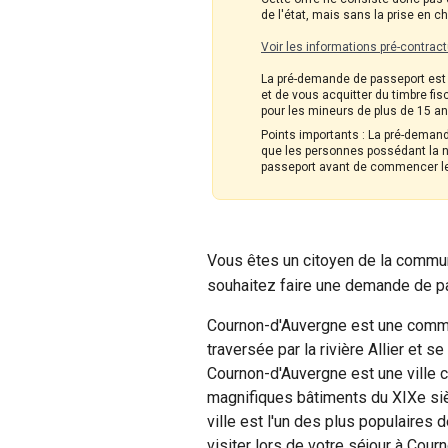
de l'état, mais sans la prise en 
Voir les informations pré-contract
La pré-demande de passeport est l
et de vous acquitter du timbre fis
pour les mineurs de plus de 15 ans
Points importants : La pré-demande
que les personnes possédant la na
passeport avant de commencer l
Vous êtes un citoyen de la commun
souhaitez faire une demande de pa
Cournon-d'Auvergne est une commu
traversée par la rivière Allier et 
Cournon-d'Auvergne est une ville 
magnifiques bâtiments du XIXe sièc
ville est l'un des plus populaires d
visiter lors de votre séjour à Cour