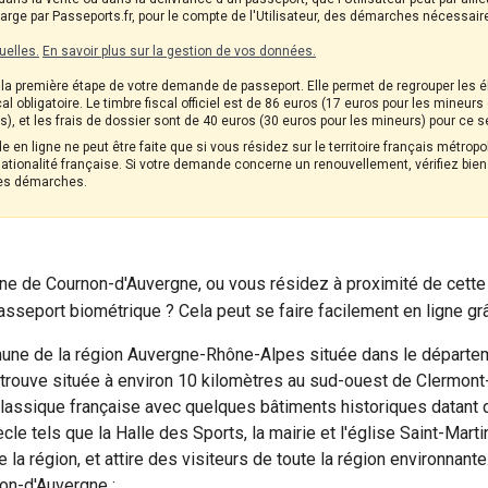
charge par Passeports.fr, pour le compte de l'Utilisateur, des démarches nécessai
uelles.
En savoir plus sur la gestion de vos données.
a première étape de votre demande de passeport. Elle permet de regrouper les él
cal obligatoire. Le timbre fiscal officiel est de 86 euros (17 euros pour les mineu
), et les frais de dossier sont de 40 euros (30 euros pour les mineurs) pour ce s
 en ligne ne peut être faite que si vous résidez sur le territoire français métrop
tionalité française. Si votre demande concerne un renouvellement, vérifiez bien l
es démarches.
e de Cournon-d'Auvergne, ou vous résidez à proximité de cette b
sseport biométrique ? Cela peut se faire facilement en ligne gr
ne de la région Auvergne-Rhône-Alpes située dans le départe
se trouve située à environ 10 kilomètres au sud-ouest de Clermont-
classique française avec quelques bâtiments historiques datant 
le tels que la Halle des Sports, la mairie et l'église Saint-Mar
e la région, et attire des visiteurs de toute la région environnante
non-d'Auvergne :