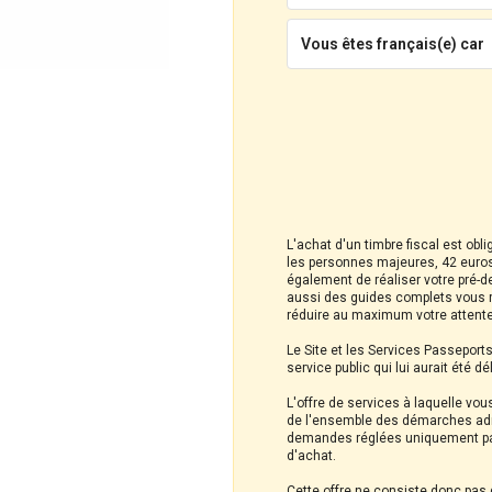
Vous êtes français(e) car
L'achat d'un timbre fiscal est obl
les personnes majeures, 42 euros
également de réaliser votre pré-d
aussi des guides complets vous r
réduire au maximum votre attente
Le Site et les Services Passeport
service public qui lui aurait été d
L'offre de services à laquelle vou
de l'ensemble des démarches admi
demandes réglées uniquement par 
d'achat.
Cette offre ne consiste donc pas d