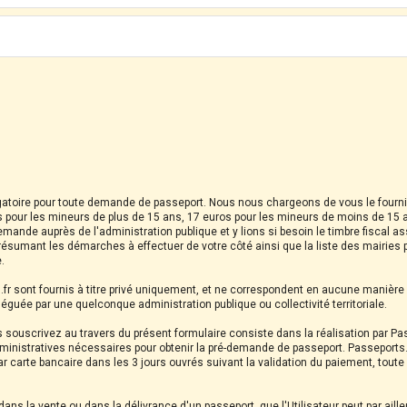
igatoire pour toute demande de passeport. Nous nous chargeons de vous le fournir 
 pour les mineurs de plus de 15 ans, 17 euros pour les mineurs de moins de 15
emande auprès de l'administration publique et y lions si besoin le timbre fiscal 
ésumant les démarches à effectuer de votre côté ainsi que la liste des mairies
.
s.fr sont fournis à titre privé uniquement, et ne correspondent en aucune manièr
éléguée par une quelconque administration publique ou collectivité territoriale.
s souscrivez au travers du présent formulaire consiste dans la réalisation par Passe
nistratives nécessaires pour obtenir la pré-demande de passeport. Passeports.fr
carte bancaire dans les 3 jours ouvrés suivant la validation du paiement, tout
ans la vente ou dans la délivrance d'un passeport, que l'Utilisateur peut par ailleu