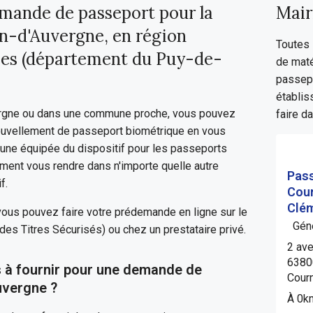
mande de passeport pour la
Mair
-d'Auvergne, en région
Toutes 
es (département du Puy-de-
de maté
passepo
établis
ergne ou dans une commune proche, vous pouvez
faire d
ouvellement de passeport biométrique en vous
mune équipée du dispositif pour les passeports
ent vous rendre dans n'importe quelle autre
Pass
f.
Cou
Clé
 vous pouvez faire votre prédemande en ligne sur le
Géné
des Titres Sécurisés) ou chez un prestataire privé.
2 av
6380
 à fournir pour une demande de
Cour
uvergne ?
À 0k