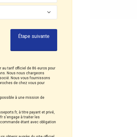
Étape suivante
au tarif officiel de 86 euros pour
 ans. Nous nous chargeons
associé. Nous vous fournissons
 proches de chez vous pour
e possible à une mission de
ports.fr, à titre payant et privé,
 s'engage à traiter les
e commande étant avec obligation
rs obtenir auprès du site officiel