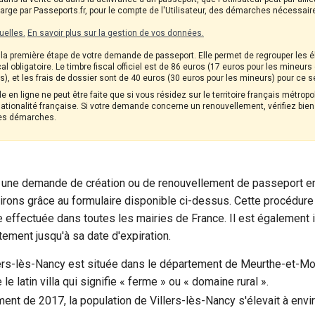
charge par Passeports.fr, pour le compte de l'Utilisateur, des démarches nécessai
uelles.
En savoir plus sur la gestion de vos données.
a première étape de votre demande de passeport. Elle permet de regrouper les él
cal obligatoire. Le timbre fiscal officiel est de 86 euros (17 euros pour les mineu
), et les frais de dossier sont de 40 euros (30 euros pour les mineurs) pour ce s
 en ligne ne peut être faite que si vous résidez sur le territoire français métrop
tionalité française. Si votre demande concerne un renouvellement, vérifiez bien l
es démarches.
e une demande de création ou de renouvellement de passeport e
rons grâce au formulaire disponible ci-dessus. Cette procédure 
 effectuée dans toutes les mairies de France. Il est également 
tement jusqu'à sa date d'expiration.
s-lès-Nancy est située dans le département de Meurthe-et-Mos
le latin villa qui signifie « ferme » ou « domaine rural ».
nt de 2017, la population de Villers-lès-Nancy s'élevait à envi