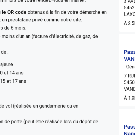
rnir lors de votre rendez-vous en mairie :
3 AV
5452
 le QR code
obtenus à la fin de votre démarche en
LAX
z un prestataire privé comme notre site.
À 2.
s de 6 mois.
 moins d'un an (facture d'électricité, de gaz, de
Pass
de :
VAN
ajeure
Géné
 0 et 14 ans
7 RU
 15 et 17 ans
5450
VAN
À 1.
 de vol (réalisée en gendarmerie ou en
on de perte (peut être réalisée lors du dépôt de
Pass
Nanc