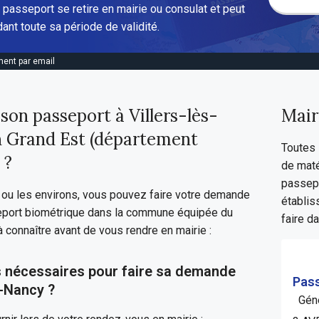
 passeport se retire en mairie ou consulat et peut
ant toute sa période de validité.
ent par email
n passeport à Villers-lès-
Mair
n Grand Est (département
Toutes 
 ?
de maté
passepo
y ou les environs, vous pouvez faire votre demande
établis
eport biométrique dans la commune équipée du
faire d
 à connaître avant de vous rendre en mairie :
 nécessaires pour faire sa demande
Pass
s-Nancy ?
Géné