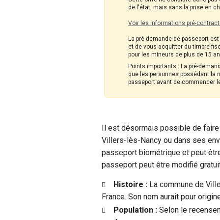
de l'état, mais sans la prise en 
Voir les informations pré-contract
La pré-demande de passeport est l
et de vous acquitter du timbre fis
pour les mineurs de plus de 15 ans
Points importants : La pré-demande
que les personnes possédant la na
passeport avant de commencer l
Il est désormais possible de fair
Villers-lès-Nancy ou dans ses envi
passeport biométrique et peut être
passeport peut être modifié gratui
Histoire :
La commune de Viller
France. Son nom aurait pour origine 
Population :
Selon le recenseme