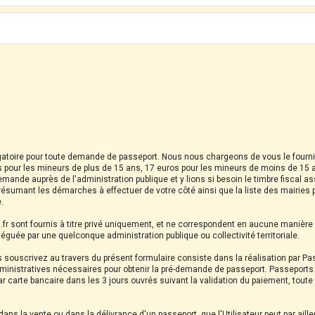
igatoire pour toute demande de passeport. Nous nous chargeons de vous le fournir 
 pour les mineurs de plus de 15 ans, 17 euros pour les mineurs de moins de 15
emande auprès de l'administration publique et y lions si besoin le timbre fiscal 
ésumant les démarches à effectuer de votre côté ainsi que la liste des mairies
.
s.fr sont fournis à titre privé uniquement, et ne correspondent en aucune manièr
éléguée par une quelconque administration publique ou collectivité territoriale.
s souscrivez au travers du présent formulaire consiste dans la réalisation par Passe
nistratives nécessaires pour obtenir la pré-demande de passeport. Passeports.fr
carte bancaire dans les 3 jours ouvrés suivant la validation du paiement, tout
ans la vente ou dans la délivrance d'un passeport, que l'Utilisateur peut par ailleu