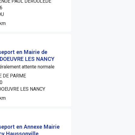
ENUE PAUL DEROULEDE
6
OU
5km
eport en Mairie de
DOEUVRE LES NANCY
ralement attente normale
E DE PARME
0
DOEUVRE LES NANCY
9km
eport en Annexe Mairie
y Haussonville