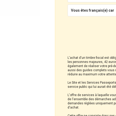
Vous êtes français(e) car
L'achat d'un timbre fiscal est obl
les personnes majeures, 42 euros
également de réaliser votre pré-d
aussi des guides complets vous r
réduire au maximum votre attente
Le Site et les Services Passeport
service public qui lui aurait été d
L'offre de services à laquelle vou
de l'ensemble des démarches admi
demandes réglées uniquement par 
d'achat.
Cette offre ne consiste donc pas d